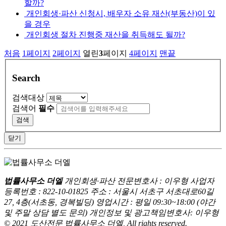
할까?
개인회생·파산 신청시, 배우자 소유 재산(부동산)이 있
을 경우
개인회생 절차 진행중 재산을 취득해도 될까?
처음
1
페이지
2
페이지
열린
3
페이지
4
페이지
맨끝
Search
검색대상
검색어
필수
검색
닫기
법률사무소 더엘
개인회생·파산 전문변호사 : 이우형
사업자
등록번호 : 822-10-01825
주소 : 서울시 서초구 서초대로60길
27, 4층(서초동, 경복빌딩)
영업시간 : 평일 09:30~18:00 (야간
및 주말 상담 별도 문의)
개인정보 및 광고책임변호사: 이우형
© 2021 도산전문 법률사무소 더엘, All rights reserved.